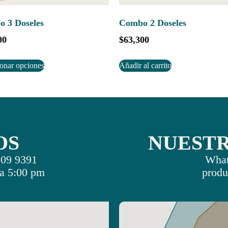
 3 Doseles
Combo 2 Doseles
00
$
63,300
ionar opciones
Añadir al carrito
OS
NUEST
509 9391
What
a 5:00 pm
produ