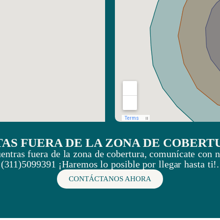
TAS FUERA DE LA ZONA DE COBERT
uentras fuera de la zona de cobertura, comunícate con n
(311)5099391 ¡Haremos lo posible por llegar hasta ti!.
CONTÁCTANOS AHORA