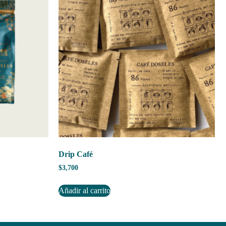
Drip Café
$
3,700
Añadir al carrito