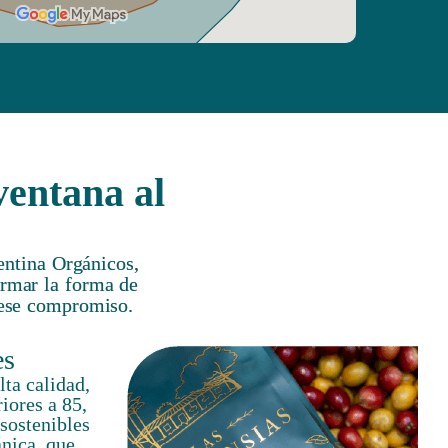
ventana al
entina Orgánicos,
ormar la forma de
a ese compromiso.
es
ta calidad,
riores a 85,
 sostenibles
ánica, que