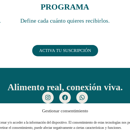
PROGRAMA
.
Define cada cuánto quieres recibirlos.
ACTIVA TU SUSCRIPCIÓN
Alimento real, conexión viva.
guntas Frecuentes
Términos y Condiciones
Política De Privac
Gestionar consentimiento
cenar y/o acceder a la información del dispositivo. El consentimiento de estas tecnologías nos p
etirar el consentimiento, puede afectar negativamente a ciertas características y funciones.