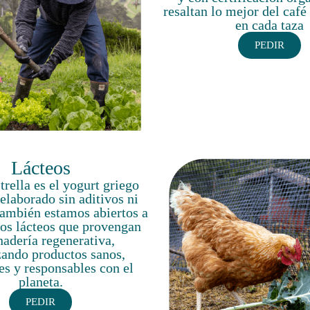
resaltan lo mejor del caf
en cada taza
PEDIR
Lácteos
trella es el yogurt griego
 elaborado sin aditivos ni
ambién estamos abiertos a
ros lácteos que provengan
nadería regenerativa,
zando productos sanos,
es y responsables con el
planeta.
PEDIR