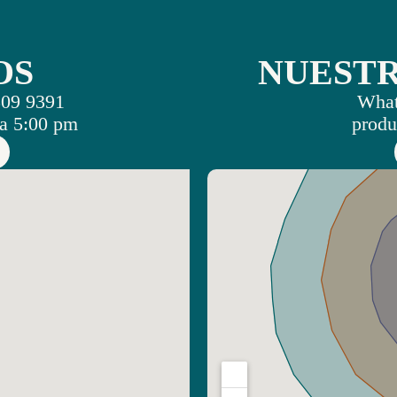
OS
NUEST
509 9391
What
a 5:00 pm
produ