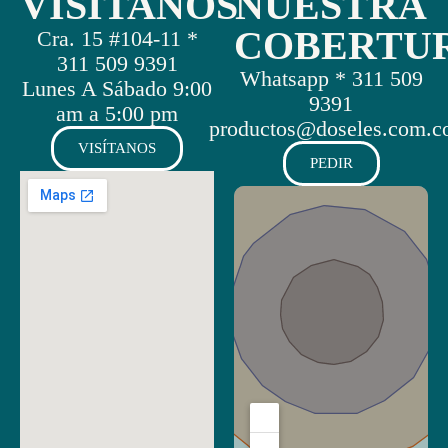
VISÍTANOS
NUESTRA
COBERTU
Cra. 15 #104-11 *
311 509 9391
Whatsapp * 311 509
Lunes A Sábado 9:00
9391
am a 5:00 pm
productos@doseles.com.c
VISÍTANOS
PEDIR